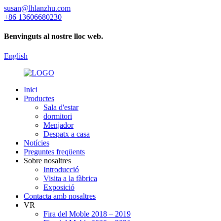
susan@lhlanzhu.com
+86 13606680230
Benvinguts al nostre lloc web.
English
Inici
Productes
Sala d'estar
dormitori
Menjador
Despatx a casa
Notícies
Preguntes freqüents
Sobre nosaltres
Introducció
Visita a la fàbrica
Exposició
Contacta amb nosaltres
VR
Fira del Moble 2018 – 2019