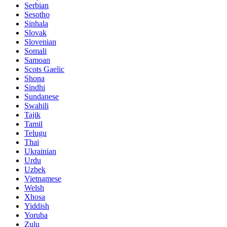
Serbian
Sesotho
Sinhala
Slovak
Slovenian
Somali
Samoan
Scots Gaelic
Shona
Sindhi
Sundanese
Swahili
Tajik
Tamil
Telugu
Thai
Ukrainian
Urdu
Uzbek
Vietnamese
Welsh
Xhosa
Yiddish
Yoruba
Zulu