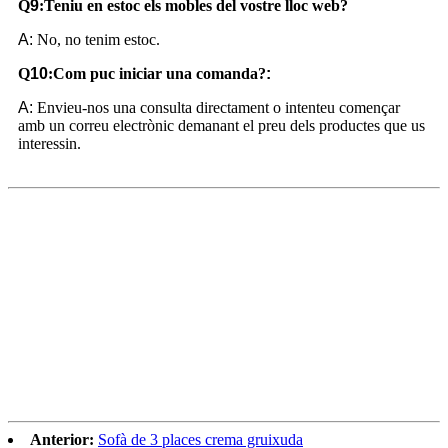
Q
9
:
Teniu en estoc els mobles del vostre lloc web?
A:
No, no tenim estoc.
Q
10
:
Com puc iniciar una comanda?
:
A:
Envieu-nos una consulta directament o intenteu començar
amb un correu electrònic demanant el preu dels productes que us
interessin.
Anterior:
Sofà de 3 places crema gruixuda