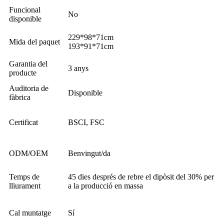
Funcional
No
disponible
229*98*71cm
Mida del paquet
193*91*71cm
Garantia del
3 anys
producte
Auditoria de
Disponible
fàbrica
Certificat
BSCI, FSC
ODM/OEM
Benvingut/da
Temps de
45 dies després de rebre el dipòsit del 30% per
lliurament
a la producció en massa
Cal muntatge
Sí