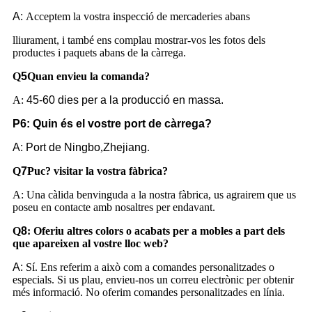
A:
Acceptem la vostra inspecció de mercaderies abans
lliurament, i també ens complau mostrar-vos les fotos dels
productes i paquets abans de la càrrega.
Q
5
Quan envieu la comanda?
A:
45-60 dies per a la producció en massa.
P6: Quin és el vostre port de càrrega?
A:
Port de Ningbo
,
Zhejiang
.
Q
7
Puc?
visitar la vostra fàbrica?
A: Una càlida benvinguda a la nostra fàbrica, us agrairem que us
poseu en contacte amb nosaltres per endavant.
Q
8
:
Oferiu altres colors o acabats per a mobles a part dels
que apareixen al vostre lloc web?
A:
Sí. Ens referim a això com a comandes personalitzades o
especials. Si us plau, envieu-nos un correu electrònic per obtenir
més informació. No oferim comandes personalitzades en línia.