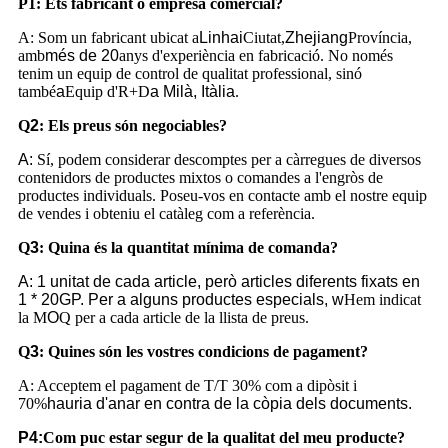
P1: Ets fabricant o empresa comercial?
A: Som un fabricant ubicat a
Linhai
Ciutat,
Zhejiang
Província,
amb
més de 20
anys d'experiència en fabricació. No només
tenim un equip de control de qualitat professional, sinó
també
a
Equip d'R+D
a Milà, Itàlia
.
Q
2
:
Els preus són negociables?
A:
Sí, podem considerar descomptes per a càrregues de diversos
contenidors de productes mixtos o comandes a l'engròs de
productes individuals. Poseu-vos en contacte amb el nostre equip
de vendes i obteniu el catàleg com a referència.
Q
3
: Quina és la quantitat mínima de comanda?
A: 1 unitat de cada article, però articles diferents fixats en
1 * 20GP. Per a alguns productes especials, w
Hem indicat
la M
O
Q per a cada article de la llista de preus.
Q
3
: Quines són les vostres condicions de pagament?
A: Acceptem el pagament de T/T 30% com a dipòsit i
70%
hauria d'anar en contra de la còpia dels documents.
P4:
Com puc estar segur de la qualitat del meu producte?