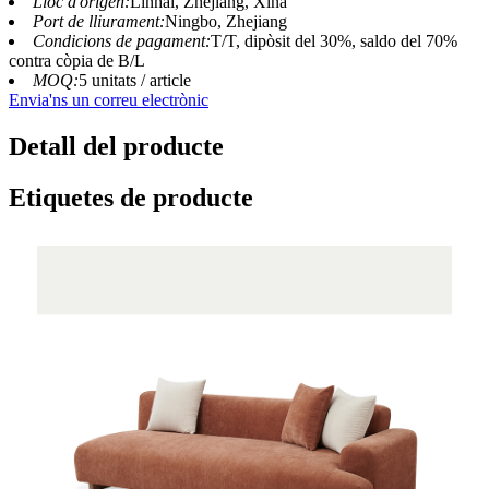
Lloc d'origen:
Linhai, Zhejiang, Xina
Port de lliurament:
Ningbo, Zhejiang
Condicions de pagament:
T/T, dipòsit del 30%, saldo del 70%
contra còpia de B/L
MOQ:
5 unitats / article
Envia'ns un correu electrònic
Detall del producte
Etiquetes de producte