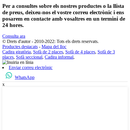
Per a consultes sobre els nostres productes o la llista
de preus, deixeu-nos el vostre correu electrònic i ens
posarem en contacte amb vosaltres en un termini de
24 hores.
Consulta ara
© Drets d'autor - 2010-2022: Tots els drets reservats.
Productes destacats
-
Mapa del lloc
Cadira giratòria
,
Sofà de 2 places
,
Sofà de 4 places
,
Sofà de 3
places
,
Sofà seccional
,
Cadira informal
,
Enviar correu electrònic
WhatsApp
x