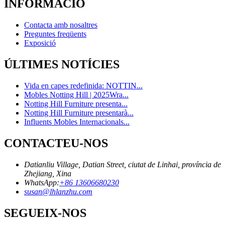
INFORMACIÓ
Contacta amb nosaltres
Preguntes freqüents
Exposició
ÚLTIMES NOTÍCIES
Vida en capes redefinida: NOTTIN...
Mobles Notting Hill | 2025Wra...
Notting Hill Furniture presenta...
Notting Hill Furniture presentarà...
Influents Mobles Internacionals...
CONTACTEU-NOS
Datianliu Village, Datian Street, ciutat de Linhai, província de
Zhejiang, Xina
WhatsApp:
+86 13606680230
susan@lhlanzhu.com
SEGUEIX-NOS