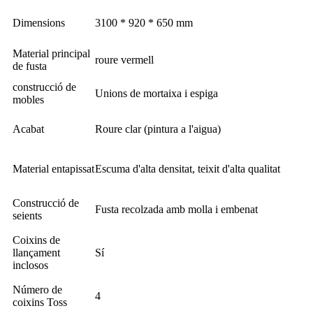
Dimensions
3100 * 920 * 650 mm
Material principal
roure vermell
de fusta
construcció de
Unions de mortaixa i espiga
mobles
Acabat
Roure clar (pintura a l'aigua)
Material entapissat
Escuma d'alta densitat, teixit d'alta qualitat
Construcció de
Fusta recolzada amb molla i embenat
seients
Coixins de
llançament
Sí
inclosos
Número de
4
coixins Toss