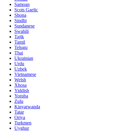
Samoan
Scots Gaelic
Shona
Sindhi
Sundanese
Swahili
Tajik
Tamil
Telugu
Thai
Ukrainian
Urdu
Uzbek
Vietnamese
Welsh
Xhosa
Yiddish
Yoruba
Zulu
Kinyarwanda
Tatar
Oriya
Turkmen
Uyghur