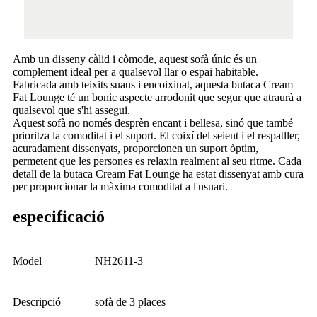
Amb un disseny càlid i còmode, aquest sofà únic és un
complement ideal per a qualsevol llar o espai habitable.
Fabricada amb teixits suaus i encoixinat, aquesta butaca Cream
Fat Lounge té un bonic aspecte arrodonit que segur que atraurà a
qualsevol que s'hi assegui.
Aquest sofà no només desprèn encant i bellesa, sinó que també
prioritza la comoditat i el suport. El coixí del seient i el respatller,
acuradament dissenyats, proporcionen un suport òptim,
permetent que les persones es relaxin realment al seu ritme. Cada
detall de la butaca Cream Fat Lounge ha estat dissenyat amb cura
per proporcionar la màxima comoditat a l'usuari.
especificació
Model
NH2611-3
Descripció
sofà de 3 places