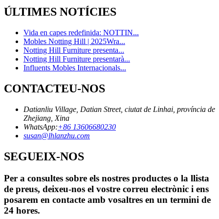
ÚLTIMES NOTÍCIES
Vida en capes redefinida: NOTTIN...
Mobles Notting Hill | 2025Wra...
Notting Hill Furniture presenta...
Notting Hill Furniture presentarà...
Influents Mobles Internacionals...
CONTACTEU-NOS
Datianliu Village, Datian Street, ciutat de Linhai, província de
Zhejiang, Xina
WhatsApp:
+86 13606680230
susan@lhlanzhu.com
SEGUEIX-NOS
Per a consultes sobre els nostres productes o la llista
de preus, deixeu-nos el vostre correu electrònic i ens
posarem en contacte amb vosaltres en un termini de
24 hores.