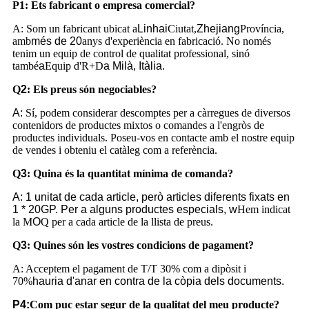
P1: Ets fabricant o empresa comercial?
A: Som un fabricant ubicat a
Linhai
Ciutat,
Zhejiang
Província,
amb
més de 20
anys d'experiència en fabricació. No només
tenim un equip de control de qualitat professional, sinó
també
a
Equip d'R+D
a Milà, Itàlia
.
Q
2
:
Els preus són negociables?
A:
Sí, podem considerar descomptes per a càrregues de diversos
contenidors de productes mixtos o comandes a l'engròs de
productes individuals. Poseu-vos en contacte amb el nostre equip
de vendes i obteniu el catàleg com a referència.
Q
3
: Quina és la quantitat mínima de comanda?
A: 1 unitat de cada article, però articles diferents fixats en
1 * 20GP. Per a alguns productes especials, w
Hem indicat
la M
O
Q per a cada article de la llista de preus.
Q
3
: Quines són les vostres condicions de pagament?
A: Acceptem el pagament de T/T 30% com a dipòsit i
70%
hauria d'anar en contra de la còpia dels documents.
P4:
Com puc estar segur de la qualitat del meu producte?