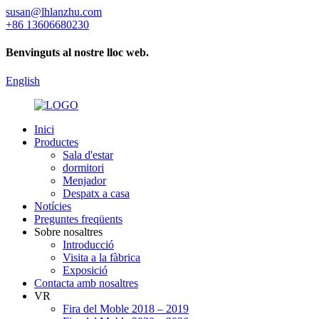
susan@lhlanzhu.com
+86 13606680230
Benvinguts al nostre lloc web.
English
Inici
Productes
Sala d'estar
dormitori
Menjador
Despatx a casa
Notícies
Preguntes freqüents
Sobre nosaltres
Introducció
Visita a la fàbrica
Exposició
Contacta amb nosaltres
VR
Fira del Moble 2018 – 2019