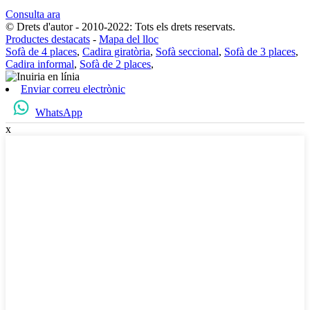
Consulta ara
© Drets d'autor - 2010-2022: Tots els drets reservats.
Productes destacats
-
Mapa del lloc
Sofà de 4 places
,
Cadira giratòria
,
Sofà seccional
,
Sofà de 3 places
,
Cadira informal
,
Sofà de 2 places
,
Enviar correu electrònic
WhatsApp
x