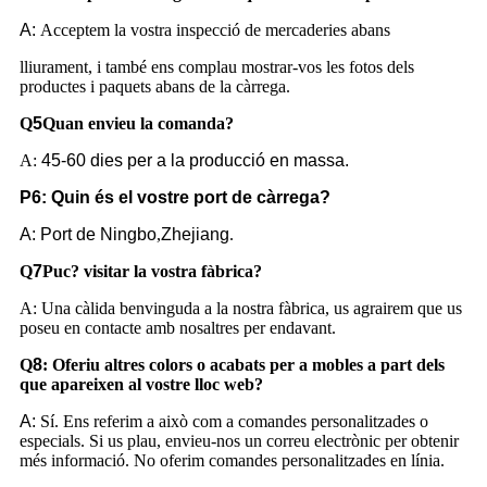
A:
Acceptem la vostra inspecció de mercaderies abans
lliurament, i també ens complau mostrar-vos les fotos dels
productes i paquets abans de la càrrega.
Q
5
Quan envieu la comanda?
A:
45-60 dies per a la producció en massa.
P6: Quin és el vostre port de càrrega?
A:
Port de Ningbo
,
Zhejiang
.
Q
7
Puc?
visitar la vostra fàbrica?
A: Una càlida benvinguda a la nostra fàbrica, us agrairem que us
poseu en contacte amb nosaltres per endavant.
Q
8
:
Oferiu altres colors o acabats per a mobles a part dels
que apareixen al vostre lloc web?
A:
Sí. Ens referim a això com a comandes personalitzades o
especials. Si us plau, envieu-nos un correu electrònic per obtenir
més informació. No oferim comandes personalitzades en línia.