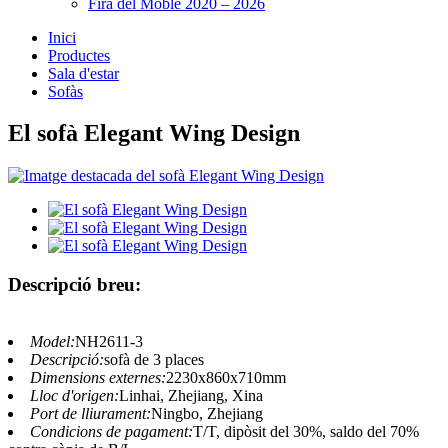
Fira del Moble 2020 – 2026
Inici
Productes
Sala d'estar
Sofàs
El sofà Elegant Wing Design
Descripció breu:
Model:
NH2611-3
Descripció:
sofà de 3 places
Dimensions externes:
2230x860x710mm
Lloc d'origen:
Linhai, Zhejiang, Xina
Port de lliurament:
Ningbo, Zhejiang
Condicions de pagament:
T/T, dipòsit del 30%, saldo del 70%