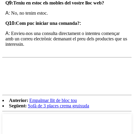
Q
9
:
Teniu en estoc els mobles del vostre lloc web?
A:
No, no tenim estoc.
Q
10
:
Com puc iniciar una comanda?
:
A:
Envieu-nos una consulta directament o intenteu començar
amb un correu electrònic demanant el preu dels productes que us
interessin.
Anterior:
Empalmar llit de bloc tou
Següent:
Sofà de 3 places crema gruixuda